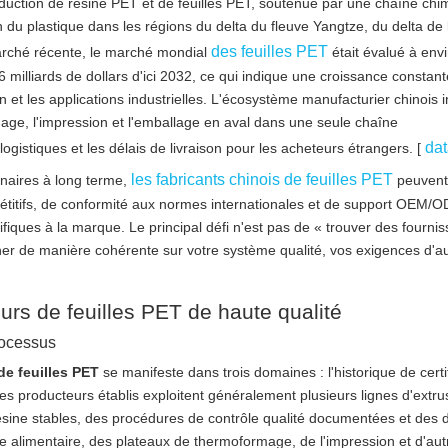
duction de résine PET et de feuilles PET, soutenue par une chaîne chi
du plastique dans les régions du delta du fleuve Yangtze, du delta de l
des feuilles PET
arché récente, le marché mondial
était évalué à env
,6 milliards de dollars d'ici 2032, ce qui indique une croissance constant
et les applications industrielles. L'écosystème manufacturier chinois i
rmage, l'impression et l'emballage en aval dans une seule chaîne
dat
ogistiques et les délais de livraison pour les acheteurs étrangers. [
les fabricants chinois de feuilles PET
enaires à long terme,
peuvent 
titifs, de conformité aux normes internationales et de support OEM/OD
ifiques à la marque. Le principal défi n'est pas de « trouver des fourni
igner de manière cohérente sur votre système qualité, vos exigences d'au
rs de feuilles PET de haute qualité
rocessus
de feuilles PET
se manifeste dans trois domaines : l'historique de certif
 Les producteurs établis exploitent généralement plusieurs lignes d'extr
sine stables, des procédures de contrôle qualité documentées et des
 alimentaire, des plateaux de thermoformage, de l'impression et d'aut