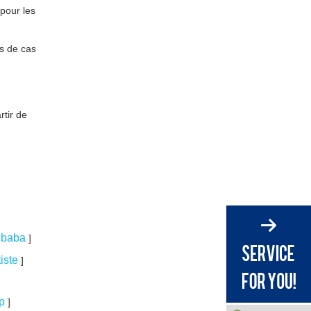
Étape 3 – Valider ISO 9001 et
pour les
autres certifications
Étape 4 – Exécuter des
es de cas
échantillons et des
commandes pilotes
Étape 5 – Planifier la logistique
et la capacité à long terme
rtir de
Pièges courants et
conseils pour les
éviter
Pièges typiques lors de
]
l’approvisionnement en feuilles
PET
Le guide interne « éviter les
pièges » est rarement discuté
libaba
]
ouvertement
Conclusion et appel à
tiste
]
l'action
up
]
FAQ – Questions