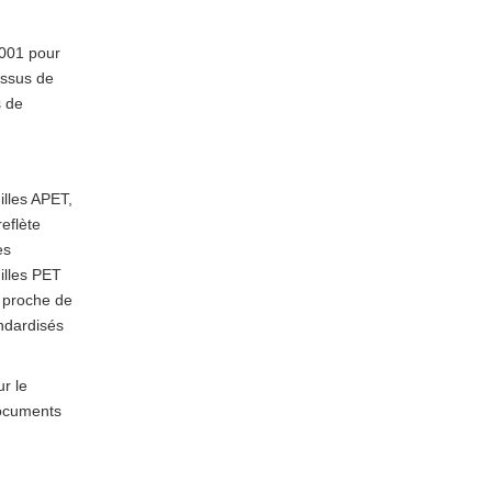
fabricants de feuilles
Top 10 des fabricants
PET
de feuilles PET en
9001 pour
essus de
Chine
1. Shanghai Gokai Industry
s de
Co., Ltd.
2. UN PLASTIQUE
3. Matériaux de haute
illes APET,
technologie du Fujian Baihong
reflète
es
4. Spécialistes des feuilles de
uilles PET
thermoformage à Shanghai et
n proche de
dans l’est de la Chine
5. Fabricants de feuilles
andardisés
multipolymères avec capacité
PET
r le
6. Fabricants de feuilles
d’emballage PET orientés vers
documents
l’exportation
7. Producteurs de films PET et
de polyester fonctionnel avec