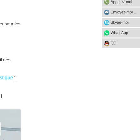
Appelez-moi
complexes que les
Envoyez-moi un mail
acheteurs de feuilles
Skype-moi
es pour les
PET posent souvent
WhatsApp
QQ
il des
astique
]
 [