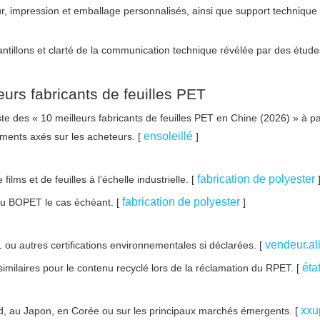
r, impression et emballage personnalisés, ainsi que support technique 
chantillons et clarté de la communication technique révélée par des étud
eurs fabricants de feuilles PET
iste des « 10 meilleurs fabricants de feuilles PET en Chine (2026) » à pa
ensoleillé
ements axés sur les acheteurs. [
]
fabrication de polyester
ilms et de feuilles à l’échelle industrielle. [
fabrication de polyester
u BOPET le cas échéant. [
]
vendeur.a
1 ou autres certifications environnementales si déclarées. [
éta
milaires pour le contenu recyclé lors de la réclamation du RPET. [
xx
rd, au Japon, en Corée ou sur les principaux marchés émergents. [