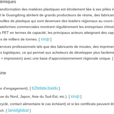
stémiques
nsformation des matières plastiques est étroitement liée à ses pôles in
et le Guangdong abritent de grands producteurs de résine, des fabrican
feuilles de plastique qui sont devenues des leaders régionaux au cours
plateformes commerciales montrent régulièrement les entreprises chino
ms PET en termes de capacité, les principaux acteurs atteignant des cap
xxup
s de milliers de tonnes. [
]
ervices professionnels tels que des fabricants de moules, des imprimer
es logistiques, ce qui permet aux acheteurs de développer plus facilem
e + impression) avec une base d'approvisionnement régionale unique. [
sine
b2bdata.baidu
eur d'engagement). [
]
xxup
ue du Nord, Japon, Asie du Sud-Est, etc.). [
]
yclé, contact alimentaire le cas échéant) et si les certificats peuvent êt
lansilglobal
ch. [
]