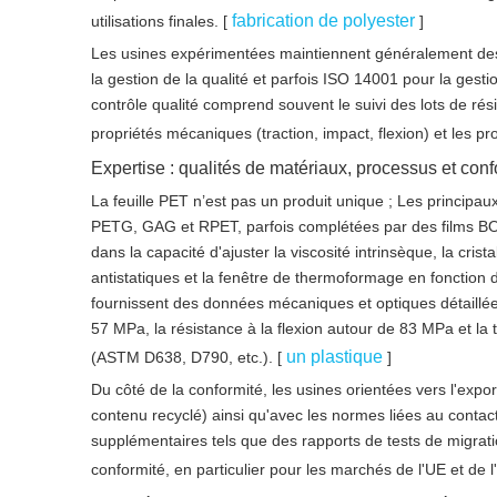
fabrication de polyester
utilisations finales. [
]
Les usines expérimentées maintiennent généralement des c
la gestion de la qualité et parfois ISO 14001 pour la ges
contrôle qualité comprend souvent le suivi des lots de résin
propriétés mécaniques (traction, impact, flexion) et les pr
Expertise : qualités de matériaux, processus et conf
La feuille PET n’est pas un produit unique ; Les princip
PETG, GAG et RPET, parfois complétées par des films B
dans la capacité d'ajuster la viscosité intrinsèque, la cris
antistatiques et la fenêtre de thermoformage en fonction de
fournissent des données mécaniques et optiques détaillées,
57 MPa, la résistance à la flexion autour de 83 MPa et la
un plastique
(ASTM D638, D790, etc.). [
]
Du côté de la conformité, les usines orientées vers l'exp
contenu recyclé) ainsi qu'avec les normes liées au conta
supplémentaires tels que des rapports de tests de migrati
conformité, en particulier pour les marchés de l'UE et de 