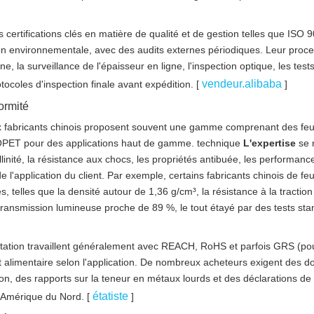
ertifications clés en matière de qualité et de gestion telles que ISO 
tion environnementale, avec des audits externes périodiques. Leur proc
e, la surveillance de l'épaisseur en ligne, l'inspection optique, les test
vendeur.alibaba
otocoles d'inspection finale avant expédition. [
]
ormité
aux fabricants chinois proposent souvent une gamme comprenant des feu
OPET pour des applications haut de gamme. technique
L'expertise
se 
tallinité, la résistance aux chocs, les propriétés antibuée, les performanc
 l'application du client. Par exemple, certains fabricants chinois de fe
 telles que la densité autour de 1,36 g/cm³, la résistance à la tractio
 transmission lumineuse proche de 89 %, le tout étayé par des tests st
ortation travaillent généralement avec REACH, RoHS et parfois GRS (pou
ct alimentaire selon l'application. De nombreux acheteurs exigent des 
on, des rapports sur la teneur en métaux lourds et des déclarations de
étatiste
l'Amérique du Nord. [
]