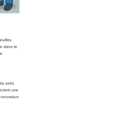
euilles
e dans le
ce
ats axés
écient une
e nouveaux