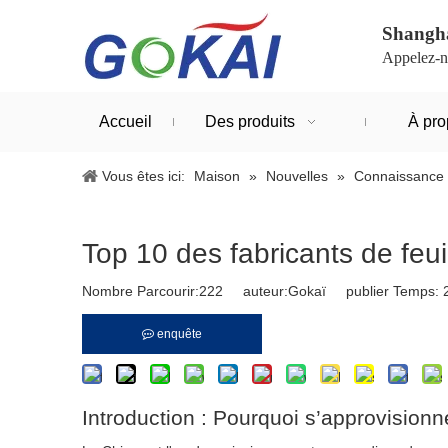
Shangha
Appelez-n
Accueil
Des produits
À pro
Vous êtes ici:
Maison
»
Nouvelles
»
Connaissance 
Top 10 des fabricants de feu
Nombre Parcourir:
222
auteur:Gokaï publier Temps: 
enquête
Introduction : Pourquoi s’approvisionn