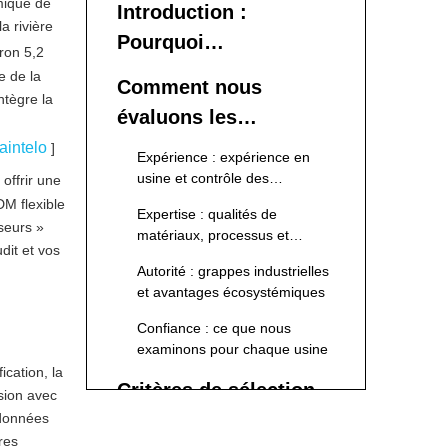
mique de
Introduction :
a rivière
Pourquoi
iron 5,2
s’approvisionner en
e de la
Comment nous
ntègre la
feuilles PET en
évaluons les
Chine ?
fournisseurs de
aintelo
]
Expérience : expérience en
feuilles PET de haute
usine et contrôle des
offrir une
processus
M flexible
qualité
Expertise : qualités de
sseurs »
matériaux, processus et
dit et vos
conformité
Autorité : grappes industrielles
et avantages écosystémiques
Confiance : ce que nous
examinons pour chaque usine
ication, la
Critères de sélection
usion avec
pour les 10 meilleurs
 données
res