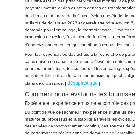
La Chine est l'un des principaux centres mondiaux de pro
polyester mature et des clusters denses de transformation 
des Perles et du nord de la Chine. Selon une étude de m
milliards de dollars en 2023 et devrait atteindre environ 8
demande pour l'emballage, le thermoformage, l'impression 
production de résine, l'extrusion de feuilles, le thermofo
d'approvisionnement, ce qui contribue à réduire les coûts l
Pour les responsables des achats à la recherche de part
combinaison de capacité de volume élevé, de coûts compé
pour les formulations, les couleurs et les emballages spéc
mais de « filtrer et valider » la bonne usine qui peut s'al
désuplastique
plans de croissance. [
]
Comment nous évaluons les fournisseu
Expérience : expérience en usine et contrôle des p
Du point de vue de l'acheteur,
l'expérience d'une usine 
maturité du processus et la stabilité à travers les cycles.
des années de fonctionnement continu, des sources de ré
de performances réelles dans les domaines de l'emballage