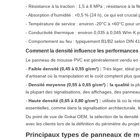
- Résistance à la traction : 1,5 à 8 MPa ; résistance à la fl
- Absorption d'humidité : <0,5 % (24 h), ce qui est crucia
- Température de service : environ -20°C à +60°C pour une
- Conductivité thermique : environ 0,035 à 0,045 W/m·K pou
- Comportement au feu : typiquement B1/B2 selon DIN 4102
Comment la densité influence les performances 
Le panneau de mousse PVC est généralement vendu en « 
-
Faible densité (0,45 à 0,55 g/cm³) :
Très léger, idéal p
d'artisanat où la manipulation et le coût comptent plus que 
-
Densité moyenne (0,55 à 0,65 g/cm³) : la qualité
la p
la plupart des signalisations, des affichages, des panne
-
Haute densité (0,65 à 0,80 g/cm³) :
utilisée là où la ré
essentielles, comme dans la signalisation architecturale, 
Du point de vue de Gokai OEM, la sélection de la densité
avec les clients lors de la définition du périmètre du projet
Principaux types de panneaux de mo