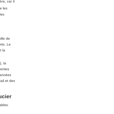
re, car il
rapide)
fabrication dans le
e les
Qualité de coupe, de perçage
monde réel
des
et de bord
Fixation et collage
Stockage, manutention et
contrôle qualité
lle de
nts. Le
Problèmes de qualité
t la
courants et comment
les professionnels les
, la
Jaunissement et vieillissement
centes
préviennent
UV
 années
ail et des
Déformation, courbure et
défauts de surface
ucier
Perspectives du
marché et stratégie
ables.
d’approvisionnement