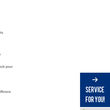
Liste de contrôle
en 2026
d'experts pour
sélectionner le bon
Cadre de sélection étape par
panneau de mousse
étape
PVC
és.
Pourquoi s'associer à
Gokai pour des
projets OEM de
Appel à l'action :
s
panneaux de mousse
transformez les
PVC
spécifications des
coût pour
FAQ : Le panneau de
panneaux de mousse
mousse PVC en
PVC en produits
pratique
fiables
Références
ffinons