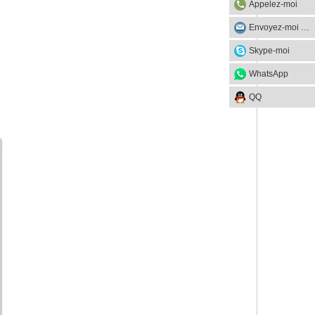
Appelez-moi
Envoyez-moi un mail
Skype-moi
WhatsApp
QQ