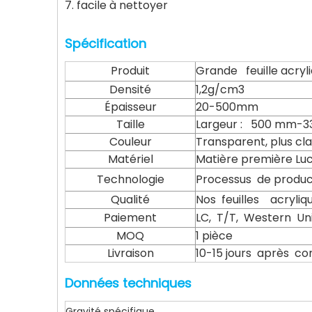
7. facile à nettoyer
Spécification
Produit
Grande feuille acryl
Densité
1,2g/cm3
Épaisseur
20-500mm
Taille
Largeur : 500 mm-3
Couleur
Transparent, plus cla
Matériel
Matière première Luc
Technologie
Processus de product
Qualité
Nos feuilles acryliq
Paiement
LC, T/T, Western U
MOQ
1 pièce
Livraison
10-15 jours après c
Données techniques
Gravité spécifique