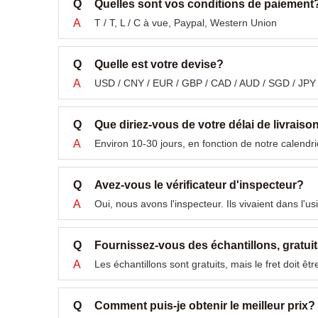
Q
Quelles sont vos conditions de paiement
A
T / T, L / C à vue, Paypal, Western Union
Q
Quelle est votre devise?
A
USD / CNY / EUR / GBP / CAD / AUD / SGD / JPY
Q
Que diriez-vous de votre délai de livraiso
A
Environ 10-30 jours, en fonction de notre calendr
Q
Avez-vous le vérificateur d'inspecteur?
A
Oui, nous avons l'inspecteur. Ils vivaient dans l'
Q
Fournissez-vous des échantillons, gratui
A
Les échantillons sont gratuits, mais le fret doit êt
Q
Comment puis-je obtenir le meilleur prix?