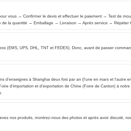
ur vous → Confirmer le devis et effectuer le paiement → Test de moul
 de la quantité → Emballage → Livraison → Après service → Répéter 
express (EMS, UPS, DHL, TNT et FEDEX). Donc, avant de passer command
ns d'enseignes à Shanghai deux fois par an (l'une en mars et l'autre 
Foire d'importation et d'exportation de Chine (Foire de Canton) à notre l
s.
cevez nos produits, montrez-nous des photos et après avoir discuté, n