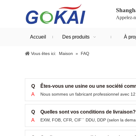
Shangha
Appelez-n
Accueil
Des produits
À pro
Vous êtes ici:
Maison
»
FAQ
Q
Êtes-vous une usine ou une société com
A
Nous sommes un fabricant professionnel avec 12
Q
Quelles sont vos conditions de livraison?
A
EXW, FOB, CFR, CIF`` DDU, DDP (selon la deman