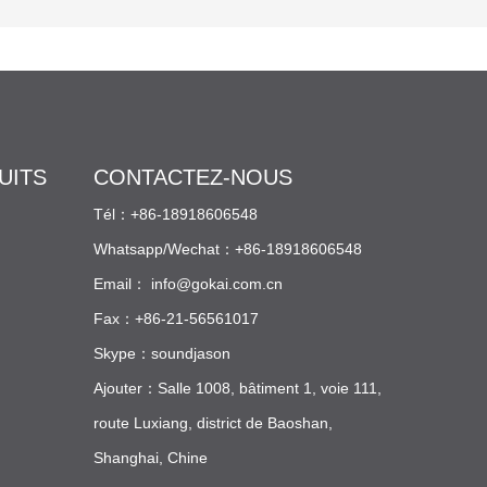
additifs spéciaux par une
formule avancée, moussées
et extrudées à haute
température pour former
finalement une feuille.
UITS
CONTACTEZ-NOUS
Tél：+86-18918606548
Whatsapp/Wechat：+86-18918606548
Email：
info@gokai.com.cn
Fax：+86-21-56561017
Skype：soundjason
Ajouter：Salle 1008, bâtiment 1, voie 111,
route Luxiang, district de Baoshan,
Shanghai, Chine