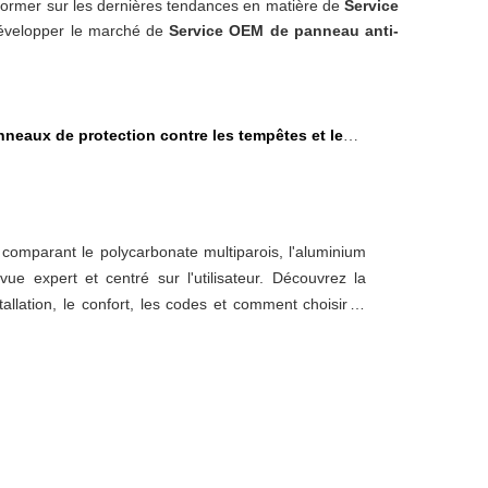
nformer sur les dernières tendances en matière de
Service
développer le marché de
Service OEM de panneau anti-
x de protection contre les tempêtes et les ouragans : polycarbonate multiparois, aluminium ou contreplaqué
omparant le polycarbonate multiparois, l'aluminium
ue expert et centré sur l'utilisateur. Découvrez la
tallation, le confort, les codes et comment choisir le
otre projet.