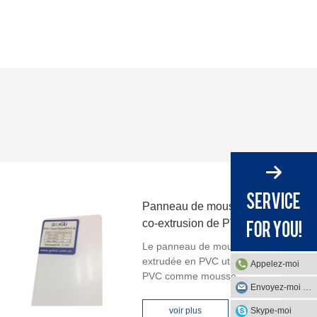
Panneau de mousse de
co-extrusion de PVC
Le panneau de mousse co-
extrudée en PVC utilise du
Appelez-moi
PVC comme mousse
Envoyez-moi un mail
intérieure, l'extérieur est
également un placage en
Skype-moi
voir plus