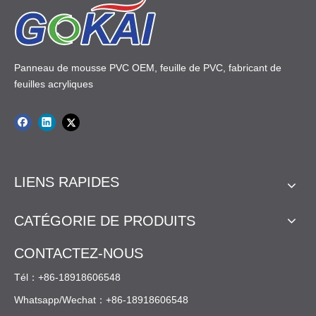
.
expert. Dé...
Feuille GPPS
Feuille de miroir PS
Panneau de mousse PVC OEM, feuille de PVC, fabricant de
feuilles acryliques
LIENS RAPIDES
CATÉGORIE DE PRODUITS
CONTACTEZ-NOUS
Tél：+86-18918606548
Whatsapp/Wechat：+86-18918606548