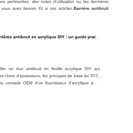
ons pertinentes, des notes d’utilisation ou les dernières
 vous avez besoin. Et si ces articles
Barrière antibruit
res antibruit en acrylique DIY : un guide pratique du point de vue d'un fournisseur de feuilles acryliques
ler un mur antibruit en feuille acrylique DIY qui
es choix d'épaisseurs, les principes de base du STC,
 les conseils OEM d'un fournisseur d'acrylique pour
de la ville sans perdre la lumière naturelle.