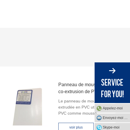
Panneau de mousse de
co-extrusion de PVC
Le panneau de mousse co-
extrudée en PVC utilise du
Appelez-moi
PVC comme mousse
Envoyez-moi un mail
intérieure, l'extérieur est
également un placage en
Skype-moi
voir plus