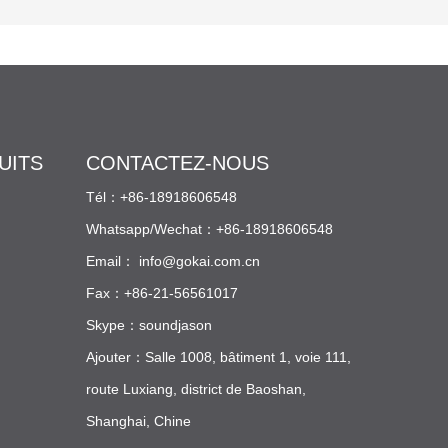
additifs spéciaux par une
formule avancée, moussées
et extrudées à haute
température pour former
finalement une feuille.
UITS
CONTACTEZ-NOUS
Tél：+86-18918606548
Whatsapp/Wechat：+86-18918606548
Email：
info@gokai.com.cn
Fax：+86-21-56561017
Skype：soundjason
Ajouter：Salle 1008, bâtiment 1, voie 111,
route Luxiang, district de Baoshan,
Shanghai, Chine