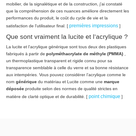
mobilier, de la signalétique et de la construction, j'ai constaté
que la compréhension de ces nuances améliore directement les
performances du produit, le coût du cycle de vie et la
premières impressions
satisfaction de l'utilisateur final. [
]
Que sont vraiment la lucite et l’acrylique ?
La lucite et l'acrylique générique sont tous deux des plastiques
fabriqués à partir de
polyméthacrylate de méthyle (PMMA)
,
un thermoplastique transparent et rigide connu pour sa
transparence semblable à celle du verre et sa bonne résistance
aux intempéries. Vous pouvez considérer l’acrylique comme le
nom
générique
du matériau et Lucite comme une
marque
déposée
produite selon des normes de qualité strictes en
point chimique
matière de clarté optique et de durabilité. [
]
D'un point de vue technique, le PMMA est un polymère amorphe
avec un indice de réfraction autour de 1,49, ce qui explique son
excellente transmission lumineuse, jusqu'à environ 92 %,
similaire au verre. Les noms commerciaux courants que vous
pourriez rencontrer sur les dessins et les appels d'offres incluent