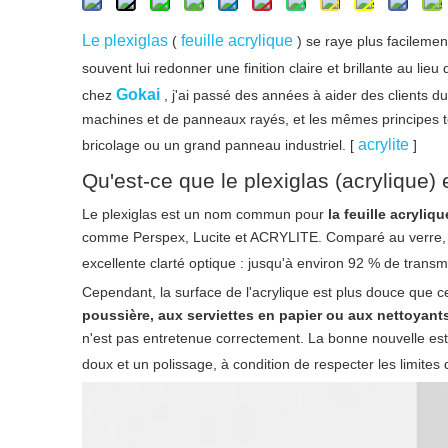
Le plexiglas
feuille acrylique
(
) se raye plus facileme
souvent lui redonner une finition claire et brillante au li
Gokai
chez
, j'ai passé des années à aider des clients 
machines et de panneaux rayés, et les mêmes principes tes
acrylite
bricolage ou un grand panneau industriel. [
]
Qu'est-ce que le plexiglas (acrylique) 
Le plexiglas est un nom commun pour
la feuille acryliq
comme Perspex, Lucite et ACRYLITE. Comparé au verre, l'a
excellente clarté optique : jusqu'à environ 92 % de transm
Cependant, la surface de l'acrylique est plus douce que c
poussière, aux serviettes en papier ou aux nettoyant
n'est pas entretenue correctement. La bonne nouvelle es
doux et un polissage, à condition de respecter les limites