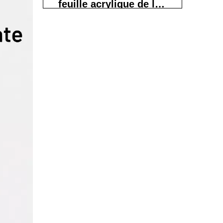
feuille acrylique de la
bonne manière
Étape 4 – Comment
supprimer les rayures
légères du plexiglas
Méthode A – Réparation par
polissage uniquement (pas de
ponçage)
Méthode B – Ponçage léger et
polissage
Étape 5 – Comment
réparer les rayures
modérées sur le
Quand devriez-vous
plexiglas
remplacer le panneau
au lieu de le réparer
Prévenir les rayures
futures sur l'acrylique