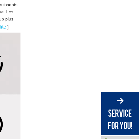
puissants,
ue. Les
up plus
lite
]