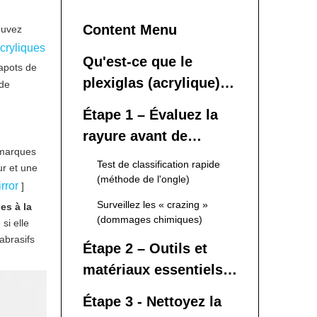
Content Menu
ouvez
cryliques
Qu'est-ce que le
capots de
plexiglas (acrylique)
 de
exactement et
Étape 1 – Évaluez la
pourquoi se raye-t-il ?
rayure avant de
 marques
toucher quoi que ce
Test de classification rapide
ur et une
soit
(méthode de l'ongle)
rror
]
Surveillez les « crazing »
es à la
(dommages chimiques)
si elle
abrasifs
Étape 2 – Outils et
matériaux essentiels
pour l’élimination des
Étape 3 - Nettoyez la
rayures