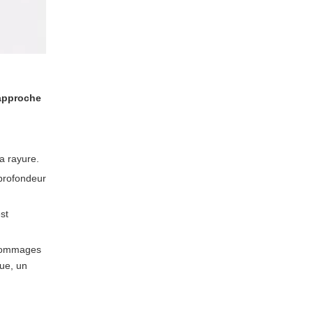
et le plexiglas
Conseils d'experts
d'un fournisseur de
feuilles acryliques
Quand contacter un
(Gokai)
OEM d’acrylique
approche
comme Gokai
FAQ sur l'élimination
des rayures sur le
plexiglas et l'acrylique
a rayure.
Références
profondeur
st
 dommages
que, un