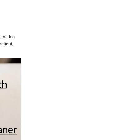
omme les
atient,