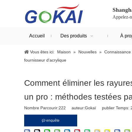
Shangha
Appelez-n
Accueil
Des produits
À pro
Vous êtes ici:
Maison
»
Nouvelles
»
Connaissance 
fournisseur d'acrylique
Comment éliminer les rayures
un pro : méthodes testées pa
Nombre Parcourir:
222
auteur:Gokaï publier Temps: 
enquête