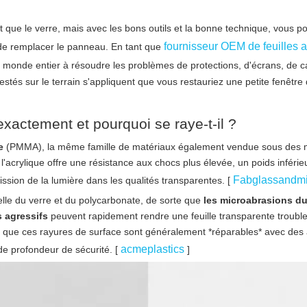
nt que le verre, mais avec les bons outils et la bonne technique, vous p
fournisseur OEM de feuilles a
eu de remplacer le panneau. En tant que
du monde entier à résoudre les problèmes de protections, d'écrans, de 
tés sur le terrain s'appliquent que vous restauriez une petite fenêtre
exactement et pourquoi se raye-t-il ?
ue
(PMMA), la même famille de matériaux également vendue sous des
crylique offre une résistance aux chocs plus élevée, un poids inférie
Fabglassandmi
ission de la lumière dans les qualités transparentes. [
elle du verre et du polycarbonate, de sorte que
les microabrasions du
s agressifs
peuvent rapidement rendre une feuille transparente trouble 
t que ces rayures de surface sont généralement *réparables* avec des 
acmeplastics
 de profondeur de sécurité. [
]